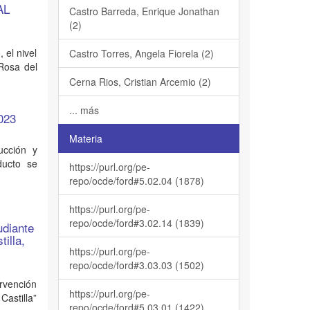
AL
Castro Barreda, Enrique Jonathan
(2)
 el nivel
Castro Torres, Angela Fiorela (2)
Rosa del
Cerna Rios, Cristian Arcemio (2)
... más
023
Materia
ucción y
ducto se
https://purl.org/pe-
repo/ocde/ford#5.02.04 (1878)
https://purl.org/pe-
repo/ocde/ford#3.02.14 (1839)
udiante
illa,
https://purl.org/pe-
repo/ocde/ford#3.03.03 (1502)
rvención
https://purl.org/pe-
Castilla”
repo/ocde/ford#5.03.01 (1422)