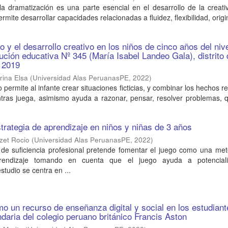
a dramatización es una parte esencial en el desarrollo de la creati
ermite desarrollar capacidades relacionadas a fluidez, flexibilidad, origi
.
o y el desarrollo creativo en los niños de cinco años del niv
titución educativa Nº 345 (María Isabel Landeo Gala), distrito
 2019
rina Elsa
(
Universidad Alas PeruanasPE
,
2022
)
o permite al infante crear situaciones ficticias, y combinar los hechos r
ntras juega, asimismo ayuda a razonar, pensar, resolver problemas, 
trategia de aprendizaje en niños y niñas de 3 años
zet Rocio
(
Universidad Alas PeruanasPE
,
2022
)
o de suficiencia profesional pretende fomentar el juego como una me
endizaje tomando en cuenta que el juego ayuda a potenciali
studio se centra en ...
 un recurso de enseñanza digital y social en los estudiant
daria del colegio peruano británico Francis Aston