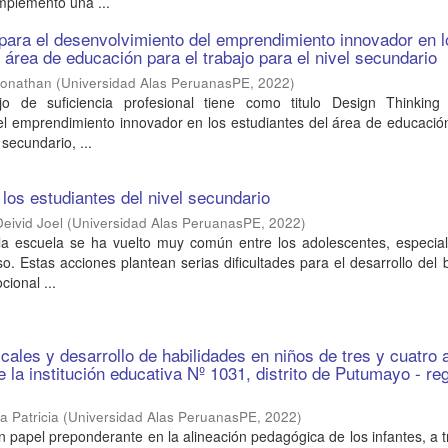
implementó una ...
para el desenvolvimiento del emprendimiento innovador en l
 área de educación para el trabajo para el nivel secundario
Jonathan
(
Universidad Alas PeruanasPE
,
2022
)
jo de suficiencia profesional tiene como titulo Design Thinking
el emprendimiento innovador en los estudiantes del área de educació
 secundario, ...
 los estudiantes del nivel secundario
eivid Joel
(
Universidad Alas PeruanasPE
,
2022
)
 la escuela se ha vuelto muy común entre los adolescentes, especia
so. Estas acciones plantean serias dificultades para el desarrollo del 
cional ...
cales y desarrollo de habilidades en niños de tres y cuatro
 de la institución educativa Nº 1031, distrito de Putumayo - re
a Patricia
(
Universidad Alas PeruanasPE
,
2022
)
papel preponderante en la alineación pedagógica de los infantes, a 