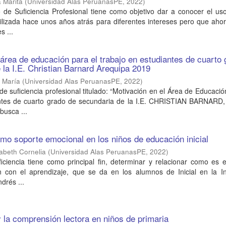
a Marita
(
Universidad Alas PeruanasPE
,
2022
)
o de Suficiencia Profesional tiene como objetivo dar a conocer el u
ilizada hace unos años atrás para diferentes intereses pero que aho
s ...
 área de educación para el trabajo en estudiantes de cuarto
 la I.E. Christian Barnard Arequipa 2019
r María
(
Universidad Alas PeruanasPE
,
2022
)
de suficiencia profesional titulado: “Motivación en el Área de Educació
antes de cuarto grado de secundaria de la I.E. CHRISTIAN BARNARD
busca ...
omo soporte emocional en los niños de educación inicial
zabeth Cornelia
(
Universidad Alas PeruanasPE
,
2022
)
iciencia tiene como principal fin, determinar y relacionar como es 
ón con el aprendizaje, que se da en los alumnos de Inicial en la In
drés ...
 la comprensión lectora en niños de primaria