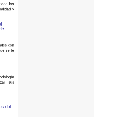
vidad los
nalidad y
el
 de
eales con
que se le
todología
zar sus
es del