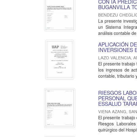
CON IA PREDIC
BUGANVILLA TO
BENDEZU CHEGLI
La presente invest
un Sistema Integral
análisis contable de
APLICACIÓN DE
INVERSIONES E
LAZO VALENCIA, 
El presente trabajo
los ingresos de ac
contable, tributario y
RIESGOS LABO
PERSONAL QUE
ESSALUD TARAP
VIENA AZANG, SA
El presente trabajo 
Riesgos Laborales
quirúrgico del Hospita