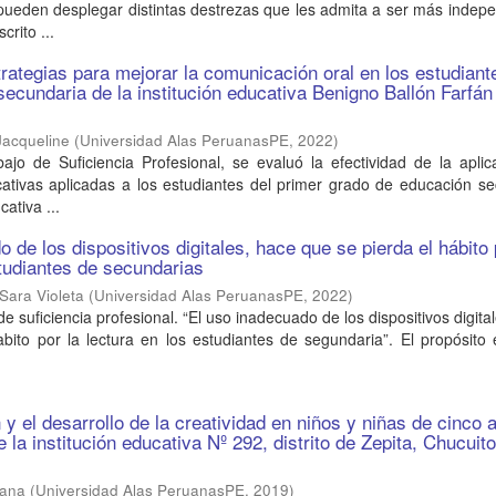
pueden desplegar distintas destrezas que les admita a ser más indep
crito ...
trategias para mejorar la comunicación oral en los estudiant
secundaria de la institución educativa Benigno Ballón Farfán
Jacqueline
(
Universidad Alas PeruanasPE
,
2022
)
ajo de Suficiencia Profesional, se evaluó la efectividad de la apli
cativas aplicadas a los estudiantes del primer grado de educación s
cativa ...
 de los dispositivos digitales, hace que se pierda el hábito 
studiantes de secundarias
Sara Violeta
(
Universidad Alas PeruanasPE
,
2022
)
de suficiencia profesional. “El uso inadecuado de los dispositivos digita
bito por la lectura en los estudiantes de segundaria”. El propósito
y el desarrollo de la creatividad en niños y niñas de cinco 
de la institución educativa Nº 292, distrito de Zepita, Chucuito
vana
(
Universidad Alas PeruanasPE
,
2019
)