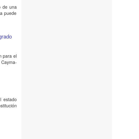
so de una
ra puede
 grado
n para el
, Cayma-
el estado
stitución