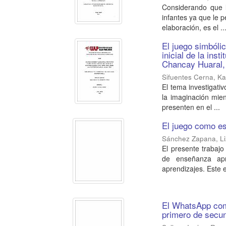
Considerando que l
infantes ya que le p
elaboración, es el ..
El juego simbólic
inicial de la ins
Chancay Huaral,
Sifuentes Cerna, Ka
El tema investigativ
la imaginación mie
presenten en el ...
El juego como es
Sánchez Zapana, Li
El presente trabaj
de enseñanza apr
aprendizajes. Este e
El WhatsApp como
primero de secun