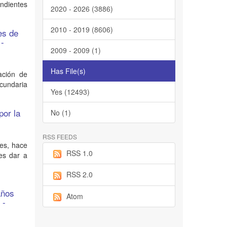
endientes
2020 - 2026 (3886)
2010 - 2019 (8606)
es de
 -
2009 - 2009 (1)
Has File(s)
cación de
ecundaria
Yes (12493)
por la
No (1)
RSS FEEDS
les, hace
RSS 1.0
 es dar a
RSS 2.0
años
Atom
 -