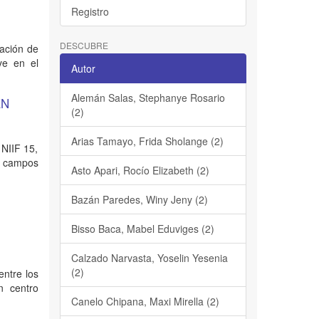
Registro
DESCUBRE
tación de
uye en el
Autor
Alemán Salas, Stephanye Rosario
EN
(2)
Arias Tamayo, Frida Sholange (2)
 NIIF 15,
os campos
Asto Apari, Rocío Elizabeth (2)
Bazán Paredes, Winy Jeny (2)
Bisso Baca, Mabel Eduviges (2)
Calzado Narvasta, Yoselin Yesenia
(2)
entre los
n centro
Canelo Chipana, Maxi Mirella (2)