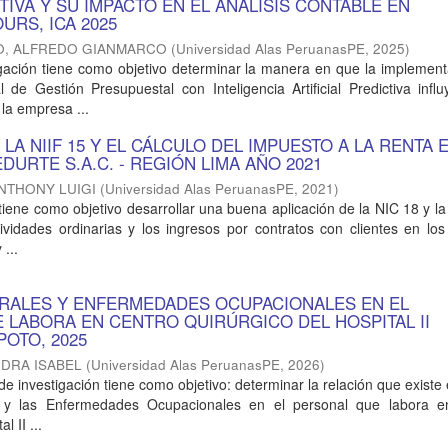
TIVA Y SU IMPACTO EN EL ANÁLISIS CONTABLE EN
URS, ICA 2025
O, ALFREDO GIANMARCO
(
Universidad Alas PeruanasPE
,
2025
)
igación tiene como objetivo determinar la manera en que la implemen
 de Gestión Presupuestal con Inteligencia Artificial Predictiva infl
 la empresa ...
 LA NIIF 15 Y EL CÁLCULO DEL IMPUESTO A LA RENTA 
DURTE S.A.C. - REGIÓN LIMA AÑO 2021
ANTHONY LUIGI
(
Universidad Alas PeruanasPE
,
2021
)
 tiene como objetivo desarrollar una buena aplicación de la NIC 18 y la
tividades ordinarias y los ingresos por contratos con clientes en l
 ...
RALES Y ENFERMEDADES OCUPACIONALES EN EL
 LABORA EN CENTRO QUIRÚRGICO DEL HOSPITAL II
OTO, 2025
NDRA ISABEL
(
Universidad Alas PeruanasPE
,
2026
)
de investigación tiene como objetivo: determinar la relación que existe 
 y las Enfermedades Ocupacionales en el personal que labora e
l II ...