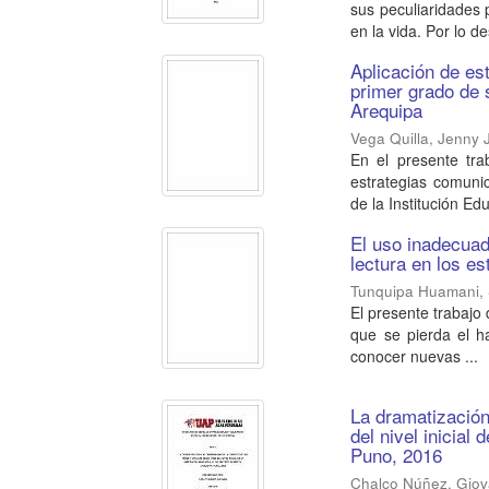
sus peculiaridades 
en la vida. Por lo des
Aplicación de es
primer grado de 
Arequipa
Vega Quilla, Jenny 
En el presente trab
estrategias comuni
de la Institución Edu
El uso inadecuado
lectura en los e
Tunquipa Huamani, 
El presente trabajo 
que se pierda el ha
conocer nuevas ...
La dramatización 
del nivel inicial 
Puno, 2016
Chalco Núñez, Gio