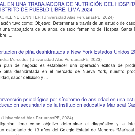
AL EN UNA TRABAJADORA DE NUTRICIÓN DEL HOSPIT
ISTRITO DE PUEBLO LIBRE, LIMA 2024
JACKELINE JENNIFER
(
Universidad Alas PeruanasPE
,
2024
)
gación tuvo como; Objetivo: Determinar a través de un estudio de caso,
en una trabajadora de 36 años, de sexo femenino del Hospital Santa 
bre, ...
ortación de piña deshidratada a New York Estados Unidos 2
andra Mercedes
(
Universidad Alas PeruanasPE
,
2023
)
te plan de negocio es establecer una operación exitosa de prod
de piña deshidratada en el mercado de Nueva York, nuestro pro
idad, sabor delicioso y ...
tervención psicológica por síndrome de ansiedad en una est
ducación secundaria de la institución educativa Mariscal Cast
t
(
Universidad Alas PeruanasPE
,
2024
)
tigación tiene como objetivo determinar el diagnóstico y la inte
 un estudiante de 13 años del Colegio Estatal de Menores “Mariscal 