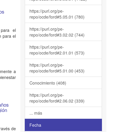
os
https://purl.org/pe-
repo/ocde/ford#5.05.01 (780)
https://purl.org/pe-
 para el
repo/ocde/ford#3.02.02 (744)
n para el
https://purl.org/pe-
repo/ocde/ford#2.01.01 (573)
https://purl.org/pe-
repo/ocde/ford#5.01.00 (453)
lmente a
bienestar
Conocimiento (408)
https://purl.org/pe-
repo/ocde/ford#2.06.02 (339)
 años
gión
... más
Fecha
través de