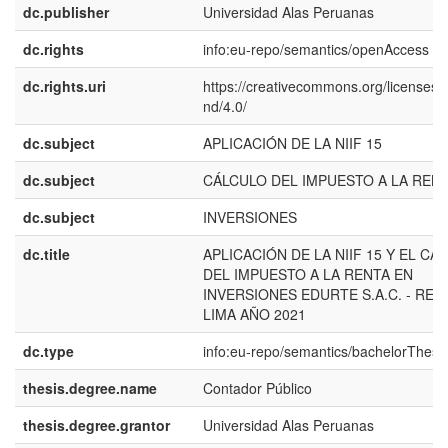
dc.publisher
Universidad Alas Peruanas
dc.rights
info:eu-repo/semantics/openAccess
dc.rights.uri
https://creativecommons.org/licenses/
nd/4.0/
dc.subject
APLICACIÓN DE LA NIIF 15
dc.subject
CÁLCULO DEL IMPUESTO A LA REN
dc.subject
INVERSIONES
dc.title
APLICACIÓN DE LA NIIF 15 Y EL CÁ
DEL IMPUESTO A LA RENTA EN
INVERSIONES EDURTE S.A.C. - REG
LIMA AÑO 2021
dc.type
info:eu-repo/semantics/bachelorThesi
thesis.degree.name
Contador Público
thesis.degree.grantor
Universidad Alas Peruanas