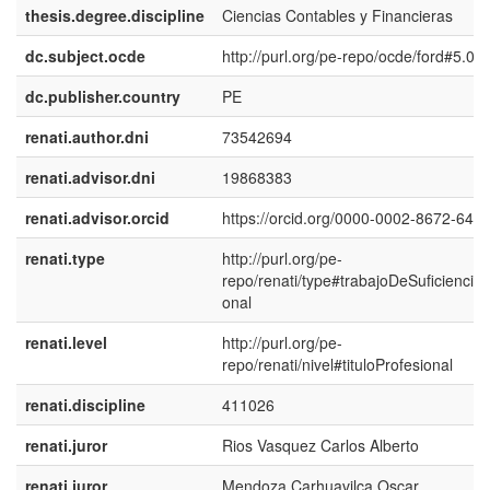
thesis.degree.discipline
Ciencias Contables y Financieras
dc.subject.ocde
http://purl.org/pe-repo/ocde/ford#5.02
dc.publisher.country
PE
renati.author.dni
73542694
renati.advisor.dni
19868383
renati.advisor.orcid
https://orcid.org/0000-0002-8672-648
renati.type
http://purl.org/pe-
repo/renati/type#trabajoDeSuficienciaP
onal
renati.level
http://purl.org/pe-
repo/renati/nivel#tituloProfesional
renati.discipline
411026
renati.juror
Rios Vasquez Carlos Alberto
renati.juror
Mendoza Carhuavilca Oscar