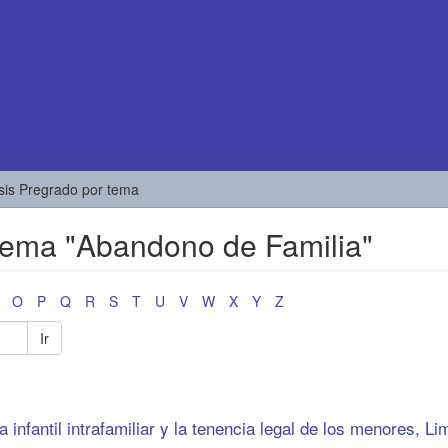
esis Pregrado por tema
 tema "Abandono de Familia"
O
P
Q
R
S
T
U
V
W
X
Y
Z
Ir
ca infantil intrafamiliar y la tenencia legal de los menores, Li