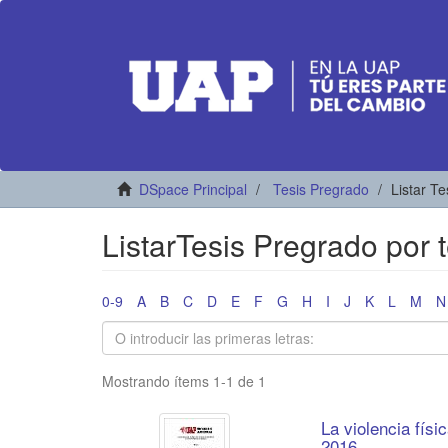
DSpace Principal
Tesis Pregrado
Listar T
ListarTesis Pregrado por
0-9
A
B
C
D
E
F
G
H
I
J
K
L
M
N
Mostrando ítems 1-1 de 1
La violencia físi
2016