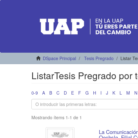
DSpace Principal
Tesis Pregrado
Listar T
ListarTesis Pregrado por
0-9
A
B
C
D
E
F
G
H
I
J
K
L
M
N
Mostrando ítems 1-1 de 1
La Comunicación 
Oechsle, Filial 