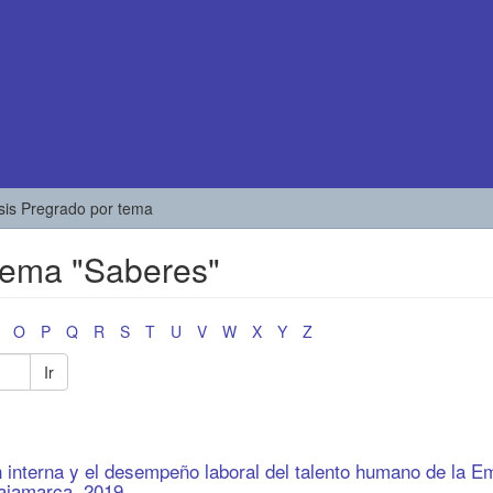
esis Pregrado por tema
 tema "Saberes"
O
P
Q
R
S
T
U
V
W
X
Y
Z
Ir
interna y el desempeño laboral del talento humano de la 
Cajamarca, 2019