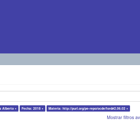
s Alberto ×
Fecha: 2018 ×
Materia: http://purl.org/pe-repo/ocde/ford#2.06.02 ×
Mostrar filtros 