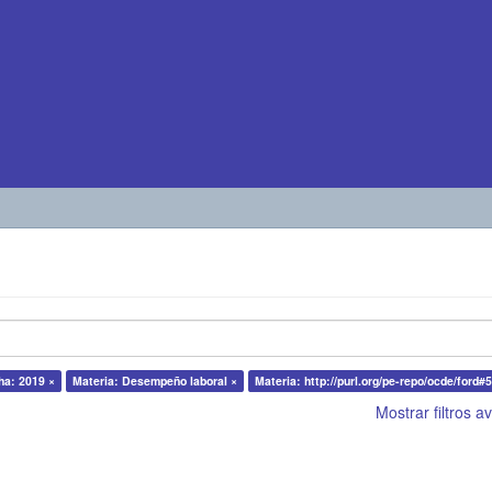
ha: 2019 ×
Materia: Desempeño laboral ×
Materia: http://purl.org/pe-repo/ocde/ford#5
Mostrar filtros 