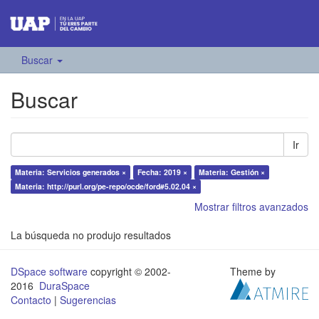
Buscar
Buscar
Ir
Materia: Servicios generados ×
Fecha: 2019 ×
Materia: Gestión ×
Materia: http://purl.org/pe-repo/ocde/ford#5.02.04 ×
Mostrar filtros avanzados
La búsqueda no produjo resultados
DSpace software
copyright © 2002-
Theme by
2016
DuraSpace
Contacto
|
Sugerencias