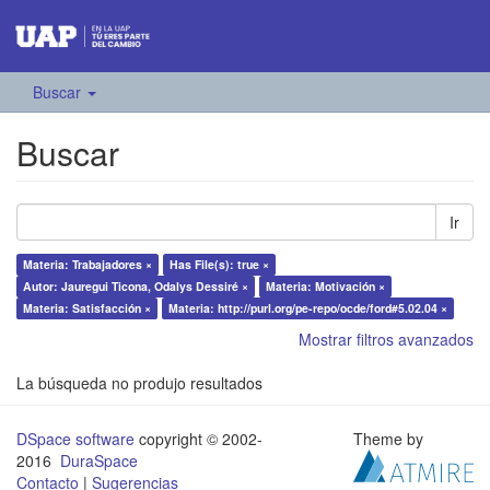
Buscar
Buscar
Ir
Materia: Trabajadores ×
Has File(s): true ×
Autor: Jauregui Ticona, Odalys Dessiré ×
Materia: Motivación ×
Materia: Satisfacción ×
Materia: http://purl.org/pe-repo/ocde/ford#5.02.04 ×
Mostrar filtros avanzados
La búsqueda no produjo resultados
DSpace software
copyright © 2002-
Theme by
2016
DuraSpace
Contacto
|
Sugerencias