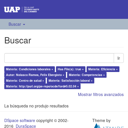
Buscar
Buscar
Ir
Materia: Condiciones laborales ×
Has File(s): true ×
Materia: Eficiencia ×
Autor: Nolasco Ramos, Felix Ebergisto ×
Materia: Competencias ×
Materia: Centro de salud ×
Materia: Satisfacción laboral ×
Materia: http://purl.org/pe-repo/ocde/ford#5.02.04 ×
Mostrar filtros avanzados
La búsqueda no produjo resultados
DSpace software
copyright © 2002-
Theme by
2016
DuraSpace