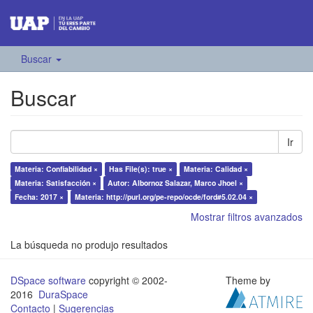
Buscar
Buscar
Ir
Materia: Confiabilidad ×
Has File(s): true ×
Materia: Calidad ×
Materia: Satisfacción ×
Autor: Albornoz Salazar, Marco Jhoel ×
Fecha: 2017 ×
Materia: http://purl.org/pe-repo/ocde/ford#5.02.04 ×
Mostrar filtros avanzados
La búsqueda no produjo resultados
DSpace software
copyright © 2002-
Theme by
2016
DuraSpace
Contacto
|
Sugerencias