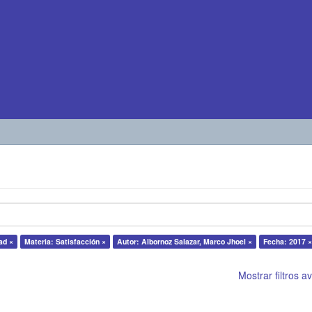
ad ×
Materia: Satisfacción ×
Autor: Albornoz Salazar, Marco Jhoel ×
Fecha: 2017 ×
Mostrar filtros 