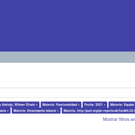
 Abriojo, Wilmer Efrain ×
Materia: Funcionalidad ×
Fecha: 2021 ×
Materia: Equipo
mano ×
Materia: Desempeño laboral ×
Materia: http://purl.org/pe-repo/ocde/ford#5.02.
Mostrar filtros 