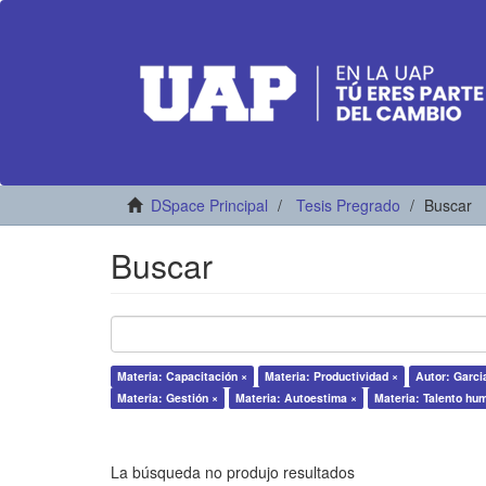
DSpace Principal
Tesis Pregrado
Buscar
Buscar
Materia: Capacitación ×
Materia: Productividad ×
Autor: Garcia
Materia: Gestión ×
Materia: Autoestima ×
Materia: Talento hu
La búsqueda no produjo resultados