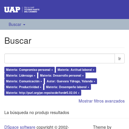
Buscar
Buscar
Ir
Materia: Compromiso personal ×
Materia: Actitud laboral ×
Materia: Liderazgo ×
Materia: Desarrollo personal ×
Materia: Comunicación ×
Autor: Guevara Ydrogo, Yolanda ×
Materia: Productividad ×
Materia: Desempeño laboral ×
Materia: http://purl.org/pe-repo/ocde/ford#5.02.04 ×
Mostrar filtros avanzados
La búsqueda no produjo resultados
DSpace software
copyright © 2002-
Theme by