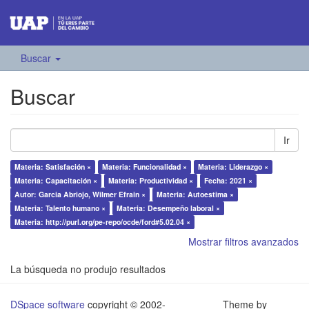
Buscar
Buscar
Ir
Materia: Satisfación ×
Materia: Funcionalidad ×
Materia: Liderazgo ×
Materia: Capacitación ×
Materia: Productividad ×
Fecha: 2021 ×
Autor: Garcia Abriojo, Wilmer Efrain ×
Materia: Autoestima ×
Materia: Talento humano ×
Materia: Desempeño laboral ×
Materia: http://purl.org/pe-repo/ocde/ford#5.02.04 ×
Mostrar filtros avanzados
La búsqueda no produjo resultados
DSpace software
copyright © 2002-
Theme by