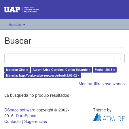
Buscar
Buscar
Ir
Materia: Xilol ×
Autor: Arias Corrales, Carlos Eduardo ×
Fecha: 2018 ×
Materia: http://purl.org/pe-repo/ocde/ford#2.06.02 ×
Mostrar filtros avanzados
La búsqueda no produjo resultados
DSpace software
copyright © 2002-
Theme by
2016
DuraSpace
Contacto
|
Sugerencias