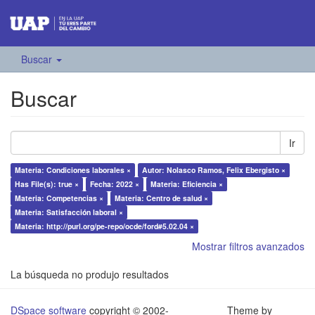
Buscar
Buscar
Ir
Materia: Condiciones laborales ×
Autor: Nolasco Ramos, Felix Ebergisto ×
Has File(s): true ×
Fecha: 2022 ×
Materia: Eficiencia ×
Materia: Competencias ×
Materia: Centro de salud ×
Materia: Satisfacción laboral ×
Materia: http://purl.org/pe-repo/ocde/ford#5.02.04 ×
Mostrar filtros avanzados
La búsqueda no produjo resultados
DSpace software
copyright © 2002-
Theme by