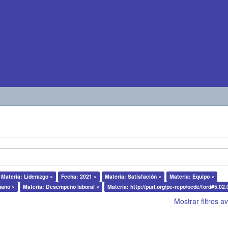
Materia: Liderazgo ×
Fecha: 2021 ×
Materia: Satisfación ×
Materia: Equipo ×
mano ×
Materia: Desempeño laboral ×
Materia: http://purl.org/pe-repo/ocde/ford#5.02.
Mostrar filtros 