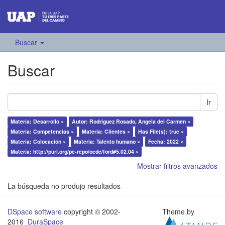
Buscar
Buscar
Ir
Materia: Desarrollo ×
Autor: Rodriguez Rosado, Angela del Carmen ×
Materia: Competencias ×
Materia: Clientes ×
Has File(s): true ×
Materia: Colocación ×
Materia: Talento humano ×
Fecha: 2022 ×
Materia: http://purl.org/pe-repo/ocde/ford#5.02.04 ×
Mostrar filtros avanzados
La búsqueda no produjo resultados
DSpace software
copyright © 2002-
Theme by
2016
DuraSpace