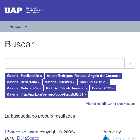
Buscar
Buscar
Ir
Materia: Fidelización ×
Autor: Rodriguez Rosado, Angela del Carmen ×
Materia: Desarrollo ×
Materia: Clientes ×
Has File(s): true ×
Materia: Colocación ×
Materia: Talento humano ×
Fecha: 2022 ×
Materia: http://purl.org/pe-repo/ocde/ford#5.02.04 ×
Mostrar filtros avanzados
La búsqueda no produjo resultados
DSpace software
copyright © 2002-
Theme by
2016
DuraSpace