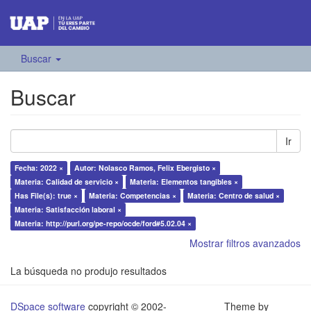
Buscar
Buscar
Ir
Fecha: 2022 ×
Autor: Nolasco Ramos, Felix Ebergisto ×
Materia: Calidad de servicio ×
Materia: Elementos tangibles ×
Has File(s): true ×
Materia: Competencias ×
Materia: Centro de salud ×
Materia: Satisfacción laboral ×
Materia: http://purl.org/pe-repo/ocde/ford#5.02.04 ×
Mostrar filtros avanzados
La búsqueda no produjo resultados
DSpace software
copyright © 2002-
Theme by