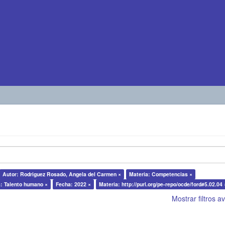
Autor: Rodriguez Rosado, Angela del Carmen ×
Materia: Competencias ×
: Talento humano ×
Fecha: 2022 ×
Materia: http://purl.org/pe-repo/ocde/ford#5.02.04 
Mostrar filtros 