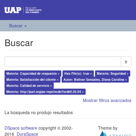
Buscar
Buscar
Ir
Materia: Capacidad de respuesta ×
Has File(s): true ×
Materia: Seguridad ×
Materia: Satisfacción del cliente ×
Autor: Bolivar Gonzales, Diana Carolina ×
Materia: Calidad de servicio ×
Materia: http://purl.org/pe-repo/ocde/ford#5.02.04 ×
Mostrar filtros avanzados
La búsqueda no produjo resultados
DSpace software
copyright © 2002-
Theme by
2016
DuraSpace