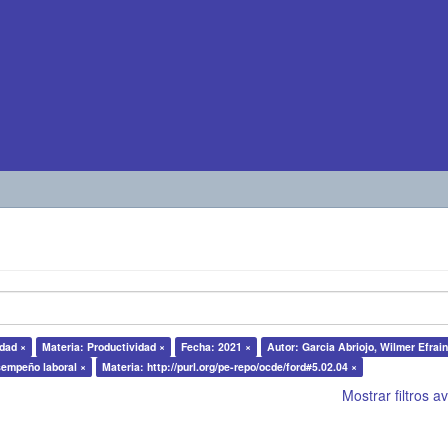
idad ×
Materia: Productividad ×
Fecha: 2021 ×
Autor: Garcia Abriojo, Wilmer Efrain
sempeño laboral ×
Materia: http://purl.org/pe-repo/ocde/ford#5.02.04 ×
Mostrar filtros 