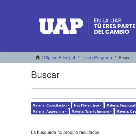
DSpace Principal
Tesis Pregrado
Buscar
Buscar
Materia: Capacitación ×
Has File(s): true ×
Materia: Funcional
Materia: Autoestima ×
Materia: Talento humano ×
Materia: De
La búsqueda no produjo resultados