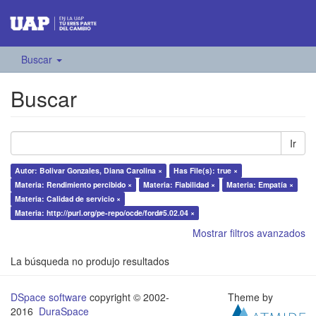
Buscar
Buscar
Ir
Autor: Bolivar Gonzales, Diana Carolina ×
Has File(s): true ×
Materia: Rendimiento percibido ×
Materia: Fiabilidad ×
Materia: Empatía ×
Materia: Calidad de servicio ×
Materia: http://purl.org/pe-repo/ocde/ford#5.02.04 ×
Mostrar filtros avanzados
La búsqueda no produjo resultados
DSpace software
copyright © 2002-
Theme by
2016
DuraSpace