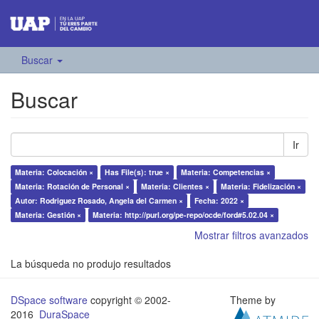
Buscar
Buscar
Ir
Materia: Colocación ×
Has File(s): true ×
Materia: Competencias ×
Materia: Rotación de Personal ×
Materia: Clientes ×
Materia: Fidelización ×
Autor: Rodriguez Rosado, Angela del Carmen ×
Fecha: 2022 ×
Materia: Gestión ×
Materia: http://purl.org/pe-repo/ocde/ford#5.02.04 ×
Mostrar filtros avanzados
La búsqueda no produjo resultados
DSpace software
copyright © 2002-
Theme by
2016
DuraSpace