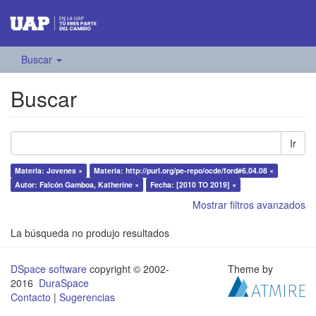
Buscar
Buscar
Ir
Materia: Jovenes ×
Materia: http://purl.org/pe-repo/ocde/ford#6.04.08 ×
Autor: Falcón Gamboa, Katherine ×
Fecha: [2010 TO 2019] ×
Mostrar filtros avanzados
La búsqueda no produjo resultados
DSpace software
copyright © 2002-
Theme by
2016
DuraSpace
Contacto
|
Sugerencias