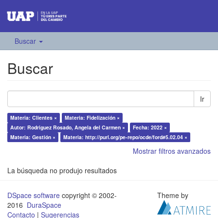
Buscar
Buscar
Ir
Materia: Clientes ×
Materia: Fidelización ×
Autor: Rodriguez Rosado, Angela del Carmen ×
Fecha: 2022 ×
Materia: Gestión ×
Materia: http://purl.org/pe-repo/ocde/ford#5.02.04 ×
Mostrar filtros avanzados
La búsqueda no produjo resultados
DSpace software
copyright © 2002-
Theme by
2016
DuraSpace
Contacto
|
Sugerencias