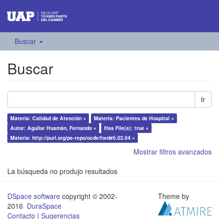
Buscar
Buscar
Ir
Materia: Calidad de Atención ×
Materia: Pacientes de Hospital ×
Autor: Aguilar Huamán, Fernando ×
Has File(s): true ×
Materia: http://purl.org/pe-repo/ocde/ford#5.02.04 ×
Mostrar filtros avanzados
La búsqueda no produjo resultados
DSpace software
copyright © 2002-
Theme by
2016
DuraSpace
Contacto
|
Sugerencias