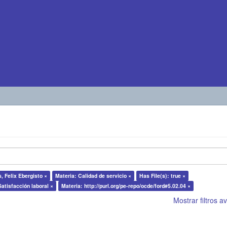
 Felix Ebergisto ×
Materia: Calidad de servicio ×
Has File(s): true ×
Satisfacción laboral ×
Materia: http://purl.org/pe-repo/ocde/ford#5.02.04 ×
Mostrar filtros 