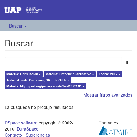
Buscar
Buscar
Ir
Materia: Correlación ×
Materia: Enfoque cuantitativo ×
Fecha: 2017 ×
Autor: Abanto Cardenas, Gliceria Gilda ×
Materia: http://purl.org/pe-repo/ocde/ford#5.02.04 ×
Mostrar filtros avanzados
La búsqueda no produjo resultados
DSpace software
copyright © 2002-
Theme by
2016
DuraSpace
Contacto
|
Sugerencias