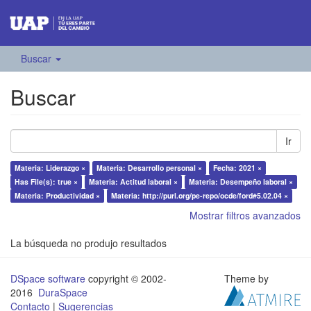
Buscar
Buscar
Ir
Materia: Liderazgo ×
Materia: Desarrollo personal ×
Fecha: 2021 ×
Has File(s): true ×
Materia: Actitud laboral ×
Materia: Desempeño laboral ×
Materia: Productividad ×
Materia: http://purl.org/pe-repo/ocde/ford#5.02.04 ×
Mostrar filtros avanzados
La búsqueda no produjo resultados
DSpace software
copyright © 2002-
Theme by
2016
DuraSpace
Contacto
|
Sugerencias