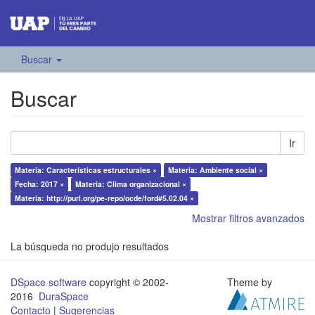
Buscar
Buscar
Ir
Materia: Características estructurales ×
Materia: Ambiente social ×
Fecha: 2017 ×
Materia: Clima organizacional ×
Materia: http://purl.org/pe-repo/ocde/ford#5.02.04 ×
Mostrar filtros avanzados
La búsqueda no produjo resultados
DSpace software
copyright © 2002-
Theme by
2016
DuraSpace
Contacto
|
Sugerencias