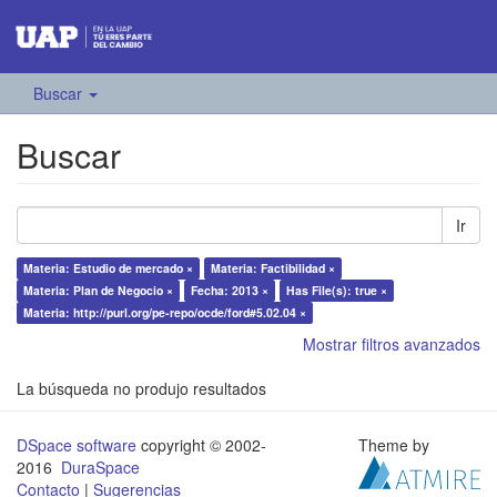
Buscar
Buscar
Ir
Materia: Estudio de mercado ×
Materia: Factibilidad ×
Materia: Plan de Negocio ×
Fecha: 2013 ×
Has File(s): true ×
Materia: http://purl.org/pe-repo/ocde/ford#5.02.04 ×
Mostrar filtros avanzados
La búsqueda no produjo resultados
DSpace software
copyright © 2002-
Theme by
2016
DuraSpace
Contacto
|
Sugerencias