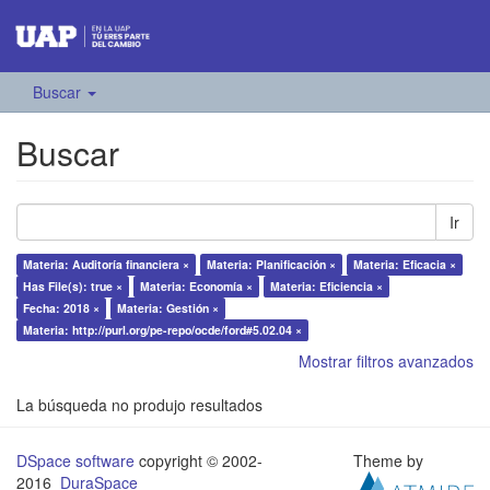
Buscar
Buscar
Ir
Materia: Auditoría financiera ×
Materia: Planificación ×
Materia: Eficacia ×
Has File(s): true ×
Materia: Economía ×
Materia: Eficiencia ×
Fecha: 2018 ×
Materia: Gestión ×
Materia: http://purl.org/pe-repo/ocde/ford#5.02.04 ×
Mostrar filtros avanzados
La búsqueda no produjo resultados
DSpace software
copyright © 2002-
Theme by
2016
DuraSpace