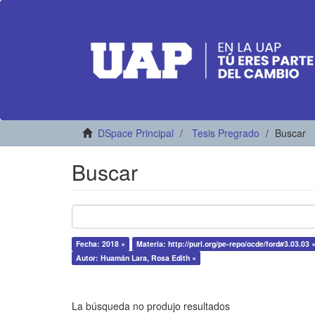
DSpace Principal
Tesis Pregrado
Buscar
Buscar
Fecha: 2018 ×
Materia: http://purl.org/pe-repo/ocde/ford#3.03.03 
Autor: Huamán Lara, Rosa Edith ×
La búsqueda no produjo resultados