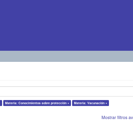
×
Materia: Conocimientos sobre protección ×
Materia: Vacunación ×
Mostrar filtros 