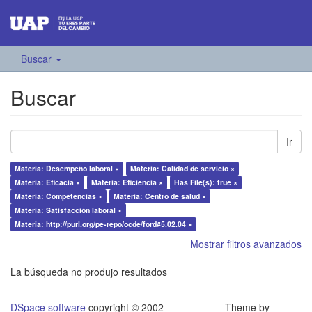
Buscar
Buscar
Ir
Materia: Desempeño laboral ×
Materia: Calidad de servicio ×
Materia: Eficacia ×
Materia: Eficiencia ×
Has File(s): true ×
Materia: Competencias ×
Materia: Centro de salud ×
Materia: Satisfacción laboral ×
Materia: http://purl.org/pe-repo/ocde/ford#5.02.04 ×
Mostrar filtros avanzados
La búsqueda no produjo resultados
DSpace software
copyright © 2002-
Theme by