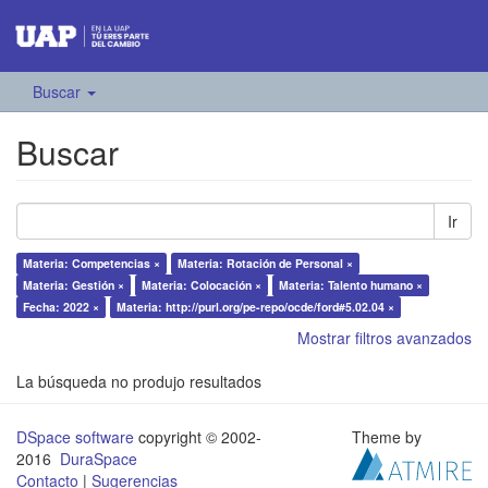
Buscar
Buscar
Ir
Materia: Competencias ×
Materia: Rotación de Personal ×
Materia: Gestión ×
Materia: Colocación ×
Materia: Talento humano ×
Fecha: 2022 ×
Materia: http://purl.org/pe-repo/ocde/ford#5.02.04 ×
Mostrar filtros avanzados
La búsqueda no produjo resultados
DSpace software
copyright © 2002-
Theme by
2016
DuraSpace
Contacto
|
Sugerencias