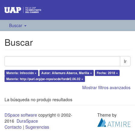
Buscar
Buscar
Ir
Materia: Infección ×
Autor: Añamuro Abarca, Marilia ×
Fecha: 2018 ×
Materia: http://purl.org/pe-repo/ocde/ford#2.06.02 ×
Mostrar filtros avanzados
La búsqueda no produjo resultados
DSpace software
copyright © 2002-
Theme by
2016
DuraSpace
Contacto
|
Sugerencias