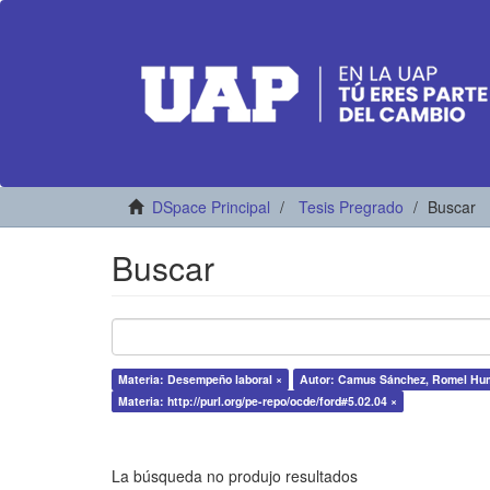
DSpace Principal
Tesis Pregrado
Buscar
Buscar
Materia: Desempeño laboral ×
Autor: Camus Sánchez, Romel Hu
Materia: http://purl.org/pe-repo/ocde/ford#5.02.04 ×
La búsqueda no produjo resultados