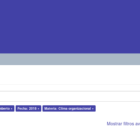
mberto ×
Fecha: 2018 ×
Materia: Clima organizacional ×
Mostrar filtros 