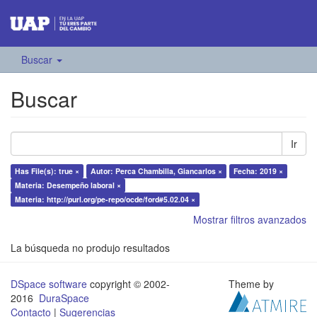
Buscar
Buscar
Ir
Has File(s): true ×
Autor: Perca Chambilla, Giancarlos ×
Fecha: 2019 ×
Materia: Desempeño laboral ×
Materia: http://purl.org/pe-repo/ocde/ford#5.02.04 ×
Mostrar filtros avanzados
La búsqueda no produjo resultados
DSpace software
copyright © 2002-
Theme by
2016
DuraSpace
Contacto
|
Sugerencias