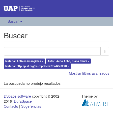
Buscar
Buscar
Ir
Materia: Activos intangibles ×
Autor: Acho Acho, Diana Candi ×
Materia: http://purl.org/pe-repo/ocde/ford#5.02.04 ×
Mostrar filtros avanzados
La búsqueda no produjo resultados
DSpace software
copyright © 2002-
Theme by
2016
DuraSpace
Contacto
|
Sugerencias