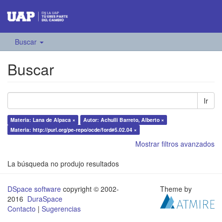
Buscar
Buscar
Ir
Materia: Lana de Alpaca ×
Autor: Achulli Barreto, Alberto ×
Materia: http://purl.org/pe-repo/ocde/ford#5.02.04 ×
Mostrar filtros avanzados
La búsqueda no produjo resultados
DSpace software
copyright © 2002-
Theme by
2016
DuraSpace
Contacto
|
Sugerencias