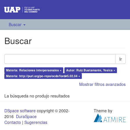
Buscar
Buscar
Ir
Materia: Relaciones interpersonales ×
Autor: Ruiz Bustamante, Yesica ×
Materia: http://purl.org/pe-repo/ocde/ford#5.02.04 ×
Mostrar filtros avanzados
La búsqueda no produjo resultados
DSpace software
copyright © 2002-
Theme by
2016
DuraSpace
Contacto
|
Sugerencias