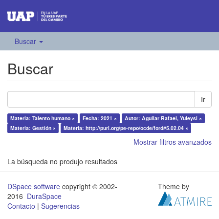
Buscar
Buscar
Ir
Materia: Talento humano ×
Fecha: 2021 ×
Autor: Aguilar Rafael, Yuleysi ×
Materia: Gestión ×
Materia: http://purl.org/pe-repo/ocde/ford#5.02.04 ×
Mostrar filtros avanzados
La búsqueda no produjo resultados
DSpace software
copyright © 2002-
Theme by
2016
DuraSpace
Contacto
|
Sugerencias