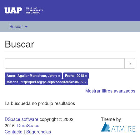
Buscar
Buscar
Ir
Autor: Aguilar Montalvan, Johny ×
Fecha: 2018 ×
Materia: http://purl.org/pe-repo/ocde/ford#2.06.02 ×
Mostrar filtros avanzados
La búsqueda no produjo resultados
DSpace software
copyright © 2002-
Theme by
2016
DuraSpace
Contacto
|
Sugerencias