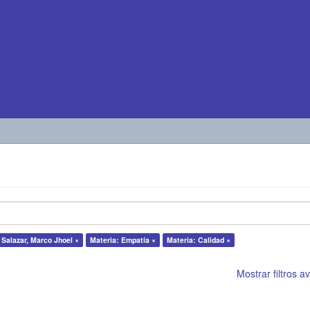
 Salazar, Marco Jhoel ×
Materia: Empatía ×
Materia: Calidad ×
Mostrar filtros 