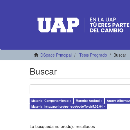
DSpace Principal
Tesis Pregrado
Buscar
Buscar
Materia: Comportamiento ×
Materia: Actitud ×
Autor: Albornoz
Materia: http://purl.org/pe-repo/ocde/ford#5.02.04 ×
La búsqueda no produjo resultados