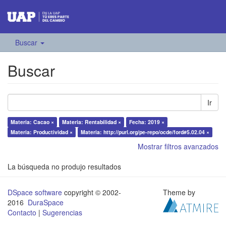
Buscar
Buscar
Ir
Materia: Cacao ×
Materia: Rentabilidad ×
Fecha: 2019 ×
Materia: Productividad ×
Materia: http://purl.org/pe-repo/ocde/ford#5.02.04 ×
Mostrar filtros avanzados
La búsqueda no produjo resultados
DSpace software
copyright © 2002-
Theme by
2016
DuraSpace
Contacto
|
Sugerencias