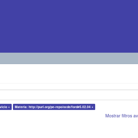
vicio ×
Materia: http://purl.org/pe-repo/ocde/ford#5.02.04 ×
Mostrar filtros 