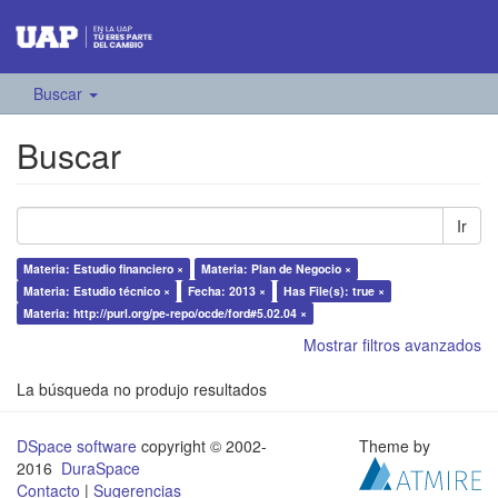
Buscar
Buscar
Ir
Materia: Estudio financiero ×
Materia: Plan de Negocio ×
Materia: Estudio técnico ×
Fecha: 2013 ×
Has File(s): true ×
Materia: http://purl.org/pe-repo/ocde/ford#5.02.04 ×
Mostrar filtros avanzados
La búsqueda no produjo resultados
DSpace software
copyright © 2002-
Theme by
2016
DuraSpace
Contacto
|
Sugerencias