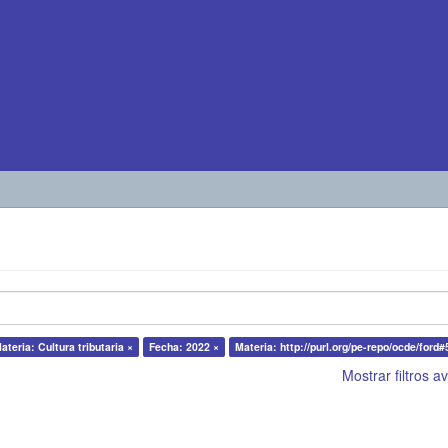
ateria: Cultura tributaria ×
Fecha: 2022 ×
Materia: http://purl.org/pe-repo/ocde/ford#
Mostrar filtros 